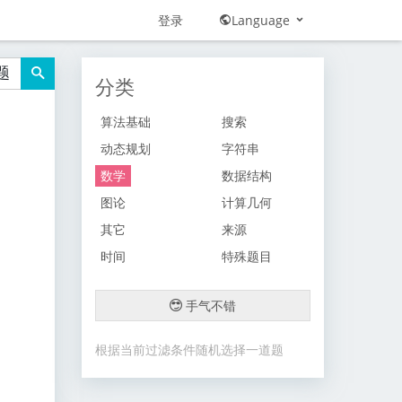
登录
Language
题
分类
算法基础
搜索
动态规划
字符串
数学
数据结构
图论
计算几何
其它
来源
时间
特殊题目
手气不错
根据当前过滤条件随机选择一道题