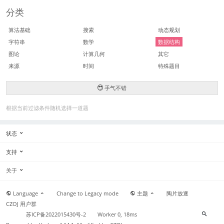
分类
算法基础
搜索
动态规划
字符串
数学
数据结构
图论
计算几何
其它
来源
时间
特殊题目
手气不错
根据当前过滤条件随机选择一道题
状态
支持
关于
Language
Change to Legacy mode
主题
陶片放逐
CZOJ 用户群
苏ICP备2022015430号-2
Worker 0, 18ms