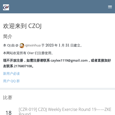
欢迎来到 CZOJ
简介
2
1
3
本 OJ 由 @
qinxinhua
于
2023
年
1
月
31
日建立。
0
1
本网站欢迎所有 OIer 们注册使用。
2
3
现不开放注册，如需注册请联系 caylex1119@gmail.com，或者直接加好
友联系 2176807108。
新用户必读
用户 QQ 群
比赛
[CZR-019] CZOJ Weekly Exercise Round 19——ZKE
18
Round