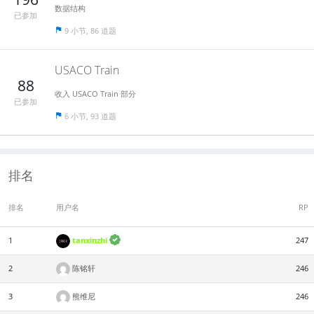
数据结构
已参加
9 小节, 86 道题
USACO Train
88
收入 USACO Train 部分
已参加
6 小节, 93 道题
排名
排名
用户名
RP
1
tanxinzhi
247
2
陈铭轩
246
3
熊维尼
246