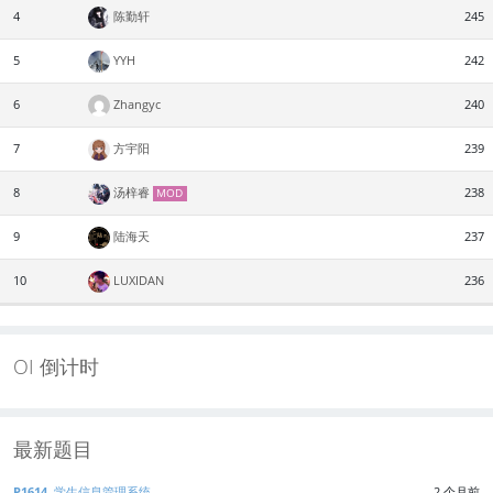
4
陈勤轩
245
5
YYH
242
6
Zhangyc
240
7
方宇阳
239
8
汤梓睿
238
MOD
9
陆海天
237
10
LUXIDAN
236
OI 倒计时
最新题目
P1614
学生信息管理系统
2 个月前