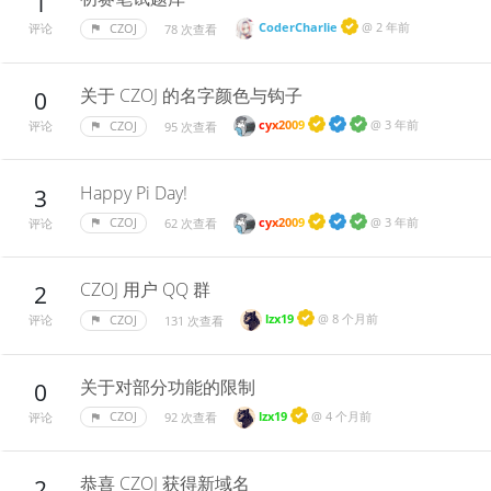
1
CoderCharlie
@
2 年前
CZOJ
78 次查看
评论
关于 CZOJ 的名字颜色与钩子
0
cyx2009
@
3 年前
CZOJ
95 次查看
评论
Happy Pi Day!
3
cyx2009
@
3 年前
CZOJ
62 次查看
评论
CZOJ 用户 QQ 群
2
lzx19
@
8 个月前
CZOJ
131 次查看
评论
关于对部分功能的限制
0
lzx19
@
4 个月前
CZOJ
92 次查看
评论
恭喜 CZOJ 获得新域名
2