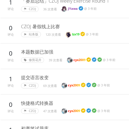
「赛后总结」CZOJ Weely Exercise Round 1
1
JYawa
@
3 年前
CZOJ
36 次查看
评论
CZOJ 暑假线上比赛
0
lzx19
@
3 年前
站务版
120 次查看
评论
本题数据已加强
0
cyx2009
@
3 年前
修剪花卉
39 次查看
评论
提交语言改变
1
cyx2009
@
3 年前
CZOJ
69 次查看
评论
快捷格式转换器
0
cyx2009
@
3 年前
CZOJ
47 次查看
评论
初赛笔试题库