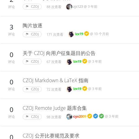
zjs123
@
3 年前
CZOJ
88 次查看
评论
陶片放逐
3
lzx19
@
10 个月前
CZOJ
171 次查看
评论
关于 CZOJ 向用户征集题目的公告
0
lzx19
@
3 年前
CZOJ
67 次查看
评论
CZOJ Markdown & LaTeX 指南
0
lzx19
@
3 年前
CZOJ
72 次查看
评论
CZOJ Remote Judge 题库合集
0
cyx2009
@
3 年前
CZOJ
98 次查看
评论
CZOJ 公开比赛规范及要求
0