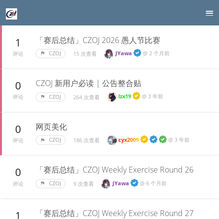
「赛后总结」CZOJ 2026 愚人节比赛
1
JYawa
@
2 个月前
CZOJ
15 次查看
评论
CZOJ 新用户必读 | 公告整合贴
0
lzx19
@
3 年前
CZOJ
264 次查看
评论
网页美化
0
cyx2009
@
3 年前
CZOJ
186 次查看
评论
「赛后总结」CZOJ Weekly Exercise Round 26
0
JYawa
@
6 个月前
CZOJ
9 次查看
评论
「赛后总结」CZOJ Weekly Exercise Round 27
1