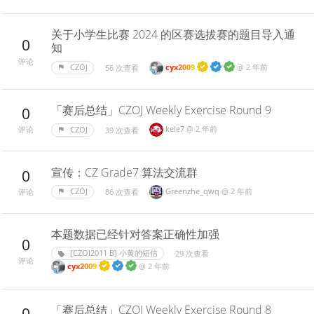
关于小学生比赛 2024 的区赛选拔赛的题目导入通
0
知
评论
cyx2009
@
2 年前
CZOJ
56 次查看
「赛后总结」CZOJ Weekly Exercise Round 9
0
kele7
@
2 年前
CZOJ
39 次查看
评论
宣传：CZ Grade7 算法交流群
0
Greenzhe_qwq
@
2 年前
CZOJ
86 次查看
评论
本题数据已经针对答案正确性加强
0
[CZOI2011 B] 小黄的短信
29 次查看
评论
cyx2009
@
2 年前
「赛后总结」CZOJ Weekly Exercise Round 8
0