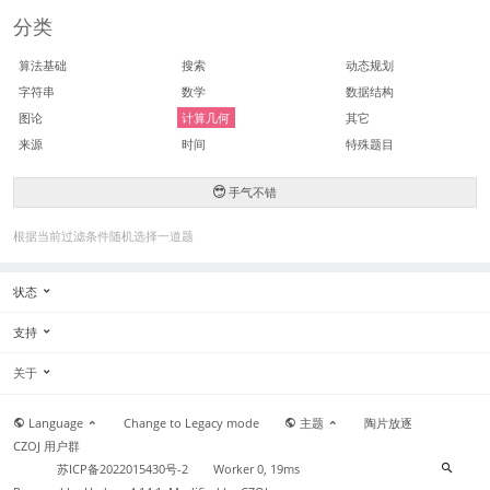
分类
算法基础
搜索
动态规划
字符串
数学
数据结构
图论
计算几何
其它
来源
时间
特殊题目
手气不错
根据当前过滤条件随机选择一道题
状态
支持
关于
Language
Change to Legacy mode
主题
陶片放逐
CZOJ 用户群
苏ICP备2022015430号-2
Worker 0, 19ms