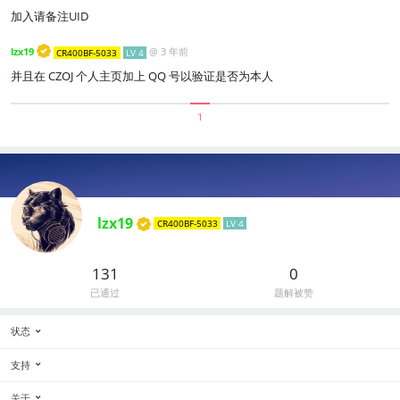
加入请备注UID
lzx19
@
3 年前
CR400BF-5033
LV 4
并且在 CZOJ 个人主页加上 QQ 号以验证是否为本人
1
lzx19
CR400BF-5033
LV 4
131
0
已通过
题解被赞
状态
支持
关于