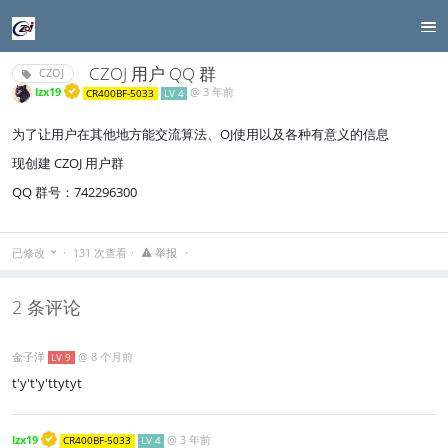
CZOJ 用户 QQ 群
CZOJ
lzx19
@
3 年前
CR400BF-5033
LV 4
为了让用户在其他地方能交流算法、OJ使用以及各种有意义的信息
现创建 CZOJ 用户群
QQ 群号：742296300
已修改
131 次查看
举报
2 条评论
金子洋
@
8 个月前
LV 9
t'y't'y'ttytyt
lzx19
@
3 年前
CR400BF-5033
LV 4