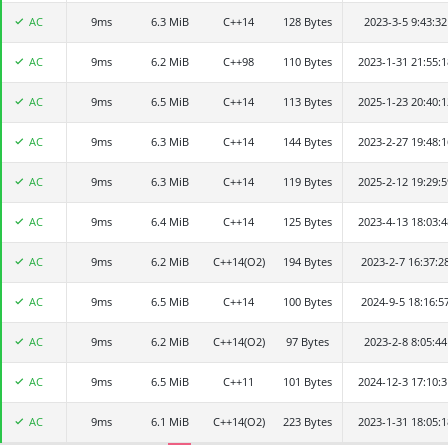
AC
9ms
王嘉杨
6.3 MiB
C++14
128 Bytes
2023-3-5 9:43:32
AC
9ms
dyz20120726
6.2 MiB
C++98
110 Bytes
2023-1-31 21:55:1
AC
9ms
keyia
6.5 MiB
C++14
113 Bytes
2025-1-23 20:40:1
AC
9ms
刘宇恒
6.3 MiB
C++14
144 Bytes
2023-2-27 19:48:1
AC
9ms
赵知轩
6.3 MiB
C++14
119 Bytes
2025-2-12 19:29:5
AC
9ms
李天佑doudou
6.4 MiB
C++14
125 Bytes
2023-4-13 18:03:4
AC
9ms
Ge_pengda
6.2 MiB
C++14(O2)
194 Bytes
2023-2-7 16:37:2
AC
9ms
李王子勖
6.5 MiB
C++14
100 Bytes
2024-9-5 18:16:5
AC
9ms
yjy_xh
6.2 MiB
C++14(O2)
97 Bytes
2023-2-8 8:05:44
AC
9ms
Evan0530
6.5 MiB
C++11
101 Bytes
2024-12-3 17:10:3
AC
9ms
lzx19
6.1 MiB
C++14(O2)
223 Bytes
2023-1-31 18:05:1