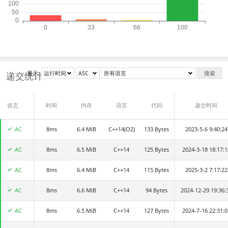
显示:
搜索
递交统计
状态
递交者
时间
内存
语言
代码
递交时间
AC
8ms
kuang
6.4 MiB
C++14(O2)
133 Bytes
2023-5-6 9:40:24
AC
8ms
储语童
6.5 MiB
C++14
125 Bytes
2024-3-18 18:17:1
AC
8ms
陆海天
6.4 MiB
C++14
115 Bytes
2025-3-2 7:17:22
AC
8ms
王梓谦
6.6 MiB
C++14
94 Bytes
2024-12-29 19:36:
AC
8ms
杨育权
6.5 MiB
C++14
127 Bytes
2024-7-16 22:31:0