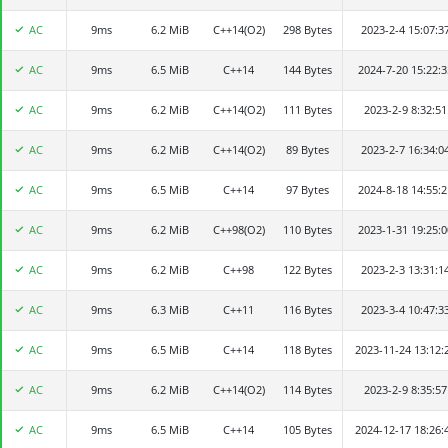
AC
9ms
_FJX_
6.2 MiB
C++14(O2)
298 Bytes
2023-2-4 15:07:3
AC
9ms
吴双
6.5 MiB
C++14
144 Bytes
2024-7-20 15:22:3
AC
9ms
沈熠
6.2 MiB
C++14(O2)
111 Bytes
2023-2-9 8:32:51
AC
9ms
_JwJ_QwQ_
6.2 MiB
C++14(O2)
89 Bytes
2023-2-7 16:34:0
AC
9ms
耿煜尧
6.5 MiB
C++14
97 Bytes
2024-8-18 14:55:2
AC
9ms
jiayelin
6.2 MiB
C++98(O2)
110 Bytes
2023-1-31 19:25:0
AC
9ms
jiangtc
6.2 MiB
C++98
122 Bytes
2023-2-3 13:31:1
AC
9ms
崔祎恬
6.3 MiB
C++11
116 Bytes
2023-3-4 10:47:3
AC
9ms
zhangjiahao1024
6.5 MiB
C++14
118 Bytes
2023-11-24 13:12:
AC
9ms
swz2022
6.2 MiB
C++14(O2)
114 Bytes
2023-2-9 8:35:57
AC
9ms
陈未一
6.5 MiB
C++14
105 Bytes
2024-12-17 18:26: