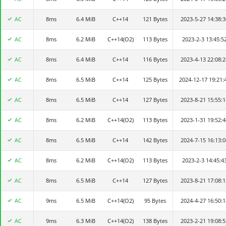
AC
8ms
赵阳
6.4 MiB
C++14
121 Bytes
2023-5-27 14:38:3
AC
8ms
fanghuanxiang
6.2 MiB
C++14(O2)
113 Bytes
2023-2-3 13:45:5
AC
8ms
汪知辰
6.4 MiB
C++14
116 Bytes
2023-4-13 22:08:2
AC
8ms
曹可睿
6.5 MiB
C++14
125 Bytes
2024-12-17 19:21:
AC
8ms
杨宇轩
6.5 MiB
C++14
127 Bytes
2023-8-21 15:55:1
AC
8ms
zhangjiahao
6.2 MiB
C++14(O2)
113 Bytes
2023-1-31 19:52:4
AC
8ms
龚子淳
6.5 MiB
C++14
142 Bytes
2024-7-15 16:13:0
AC
8ms
Greenzhe_qwq
6.2 MiB
C++14(O2)
113 Bytes
2023-2-3 14:45:4
AC
8ms
冯泉钧
6.5 MiB
C++14
127 Bytes
2023-8-21 17:08:1
AC
9ms
Lucy_2024
6.5 MiB
C++14(O2)
95 Bytes
2024-4-27 16:50:1
AC
9ms
何中瀚
6.3 MiB
C++14(O2)
138 Bytes
2023-2-21 19:08:5