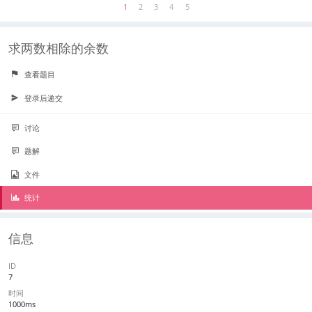
1
2
3
4
5
求两数相除的余数
查看题目
登录后递交
讨论
题解
文件
统计
信息
ID
7
时间
1000ms