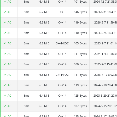
AC
8ms
张晨熙
6.4 MiB
C++14
101 Bytes
2024-12-7 21:35:3
AC
8ms
chenyihan
6.2 MiB
C++
146 Bytes
2023-1-31 18:49:1
AC
8ms
张泽
6.3 MiB
C++14
119 Bytes
2026-3-7 11:59:4
AC
8ms
zhaochenhe
6.4 MiB
C++14
110 Bytes
2023-6-24 16:45:1
AC
8ms
zhangzixvan
6.2 MiB
C++14(O2)
105 Bytes
2023-2-7 11:01:1
AC
8ms
卞桢策
6.5 MiB
C++14
111 Bytes
2024-1-4 21:58:5
AC
8ms
陈婉清
6.3 MiB
C++14
100 Bytes
2025-7-2 15:41:0
AC
8ms
tanxinzhi
6.5 MiB
C++14(O2)
111 Bytes
2023-7-17 8:02:3
AC
8ms
王宇哲
6.5 MiB
C++14
119 Bytes
2024-3-18 20:43:0
AC
8ms
qianzhenxing_JX
6.4 MiB
C++14
125 Bytes
2023-5-29 21:27:0
AC
8ms
潘馨悦
6.5 MiB
C++14
107 Bytes
2024-8-15 20:15:2
AC
8ms
尤然
6.5 MiB
C++14
125 Bytes
2024-8-17 19:05:2