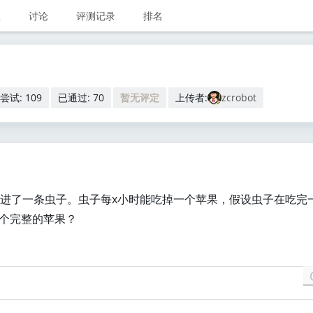
业
讨论
评测记录
排名
尝试: 109
已通过: 70
暂无评定
上传者:
zcrobot
混进了一条虫子。虫子每x小时能吃掉一个苹果，假设虫子在吃完
个完整的苹果？