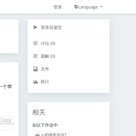
登录
Language
登录后递交
讨论 (0)
题解 (0)
文件
统计
一个苹
相关
Copy
在以下作业中:
zc初级班作业7