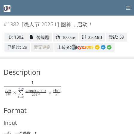
#1382. [愚人节 2025 L] 圆神，启动！
ID: 1382
尝试: 59
传统题
1000ms
256MiB
已通过: 29
暂无评定
上传者:
cyx2009
Description
1
\
+
∞
d
(
4
)!
2
2
26390
+
1103
k
k
×
×
∑
fr
2
9
9
!
4
39
6
k
k
=
0
k
a
c
Format
{
1
}
Input
{
\f
t
一行，一个整数，
。
t