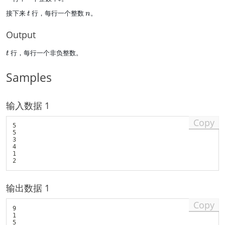
r
t
n
接下来
行，每行一个整数
。
t
n
a
c
Output
{
2
t
\
行，每行一个非负整数。
t
s
q
Samples
rt
2
}
输入数据 1
{
9
Copy
9
5

^
5

3

2
4

}
1

\
ti
m
输出数据 1
es
\
Copy
s
9

u
1

5

m