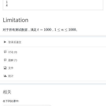
1

\l
i
m
it
Limitation
s
_
{
t
1
对于所有测试数据，满足
=
1000
，
1
≤
≤
1000
。
t
n
k
=
\
=
1
l
0
0
e
登录后递交
}
0
q
^
0
n
讨论 (0)
{
\
+
l
题解 (1)
\i
e
n
q
文件
ft
1
y
0
统计
}
0
\f
0
r
相关
a
c
在下列比赛中:
{
2