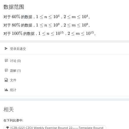
数据范围
6
1
2
4
4
对于
60%
的数据，
1
≤
≤
1
0
，
2
≤
≤
1
0
。
n
m
0
\
\l
8
1
2
9
9
对于
80%
的数据，
1
≤
≤
1
0
，
2
≤
≤
1
0
。
n
m
\
l
e
0
\
\l
%
e
q
1
1
2
15
15
对于
100%
的数据，
1
≤
≤
1
0
，
2
≤
≤
1
0
。
n
m
\
l
e
q
m
0
\
\l
%
e
q
n
\l
0
l
e
q
m
\
e
\
e
q
登录后递交
n
\l
l
q
%
q
m
\
e
e
1
n
\l
l
q
讨论 (0)
q
0
\
e
e
1
1
^
l
q
题解 (1)
q
0
0
4
e
1
1
^
^
q
0
文件
0
9
4
1
^
^
0
{
统计
9
^
1
{
5
1
}
相关
5
}
在下列比赛中:
[CZR-022] CZOJ Weekly Exercise Round 22——Template Round