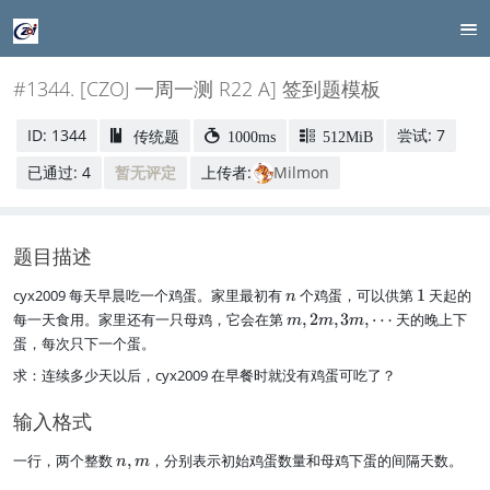
#1344. [CZOJ 一周一测 R22 A] 签到题模板
ID: 1344
尝试: 7
传统题
1000ms
512MiB
已通过: 4
暂无评定
上传者:
Milmon
题目描述
n
1
cyx2009 每天早晨吃一个鸡蛋。家里最初有
个鸡蛋，可以供第
1
天起的
n
m
每一天食用。家里还有一只母鸡，它会在第
,
2
,
3
,
⋯
天的晚上下
m
m
m
,
蛋，每次只下一个蛋。
2
求：连续多少天以后，cyx2009 在早餐时就没有鸡蛋可吃了？
m
,
3
输入格式
m
,
n,
一行，两个整数
,
，分别表示初始鸡蛋数量和母鸡下蛋的间隔天数。
n
m
\
m