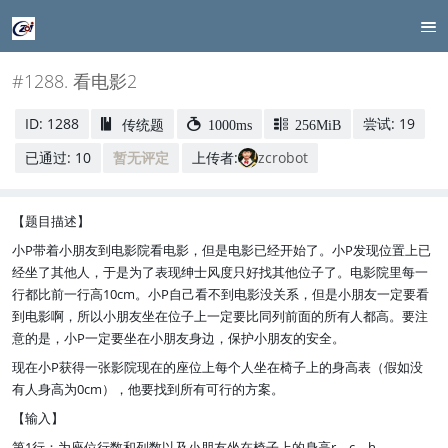
#1288. 看电影2
ID: 1288
尝试: 19
传统题
1000ms
256MiB
已通过: 10
暂无评定
上传者:
zcrobot
【题目描述】
小P带着小朋友到电影院看电影，但是电影已经开始了。小P发现位置上已
经坐了其他人，于是为了表现绅士风度只好找其他位子了。电影院里每一
行都比前一行高10cm。小P自己看不到电影没关系，但是小朋友一定要看
到电影啊，所以小朋友坐在位子上一定要比同列前面的所有人都高。要注
意的是，小P一定要坐在小朋友身边，保护小朋友的安全。
现在小P获得一张影院现在的座位上每个人坐在椅子上的身高表（假如没
有人身高为0cm），他要找到所有可行的方案。
【输入】
第1行：为座位行数和列数以及小朋友坐在椅子上的身高r，c，h