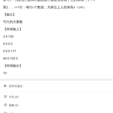
第2．．r+1行：每行c个数据，为座位上人的身高x（cm）
【输出】
可行的方案数
【样例输入】
3 4 150
0 0 0 0
0 0 0 177
40 0 105 0
【样例输出】
10
登录后递交
讨论 (0)
题解 (0)